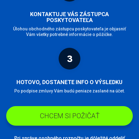
KONTAKTUJE VÁS ZÁSTUPCA
POSKYTOVATEĽA
Úlohou obchodného zástupcu poskytovateľa je objasniť
Vám všetky potrebné informácie o pôžičke.
3
HOTOVO, DOSTANETE INFO O VÝSLEDKU
Po podpise zmluvy Vám budú peniaze zaslané na účet.
CHCEM SI POŽIČAŤ
Pri správe osobného rozpočtu je dôležité oddeliť