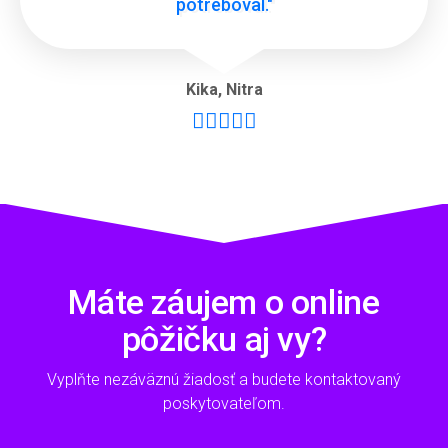
potreboval."
Kika
,
Nitra





Máte záujem o online
pôžičku aj vy?
Vyplňte nezáväznú žiadosť a budete kontaktovaný
poskytovateľom.