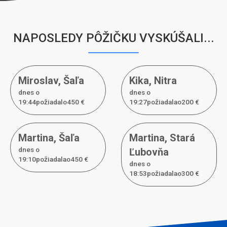
NAPOSLEDY PÔŽIČKU VYSKÚŠALI...
Miroslav
,
Šaľa
Kika
,
Nitra
dnes o
dnes o
19:44požiadal
o
450 €
19:27požiadal
a
o
200 €
Martina
,
Šaľa
Martina
,
Stará
dnes o
Ľubovňa
19:10požiadal
a
o
450 €
dnes o
18:53požiadal
a
o
300 €