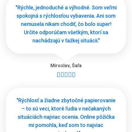
"Rýchle, jednoduché a výhodné. Som veľmi
spokojná s rýchlosťou vybavenia. Ani som
nemusela nikam chodiť, čo bolo super!
Určite odporúčam všetkým, ktorí sa
nachádzajú v ťažkej situácii."
Miroslav
,
Šaľa





"Rýchlosť a žiadne zbytočné papierovanie
– to sú veci, ktoré ľudia v nečakaných
situáciách najviac ocenia. Online pôžička
mi pomohla, keď som to najviac