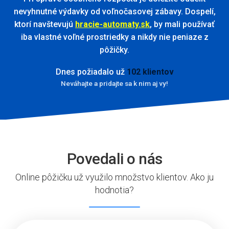
nevyhnutné výdavky od voľnočasovej zábavy. Dospelí,
ktorí navštevujú
hracie-automaty.sk
, by mali používať
iba vlastné voľné prostriedky a nikdy nie peniaze z
pôžičky.
Dnes požiadalo už
102 klientov
Neváhajte a pridajte sa k nim aj vy!
Povedali o nás
Online pôžičku už využilo množstvo klientov. Ako ju
hodnotia?