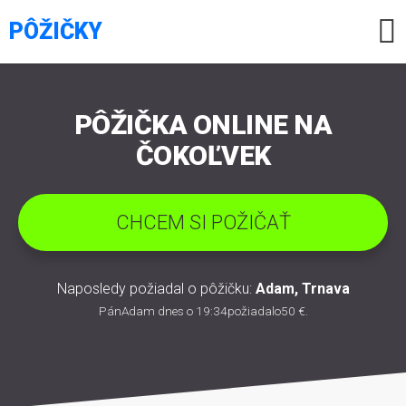

PÔŽIČKY
PÔŽIČKA ONLINE NA
ČOKOĽVEK
CHCEM SI POŽIČAŤ
Naposledy požiadal o pôžičku:
Adam
,
Trnava
Pán
Adam
dnes o 19:34požiadal
o
50 €
.