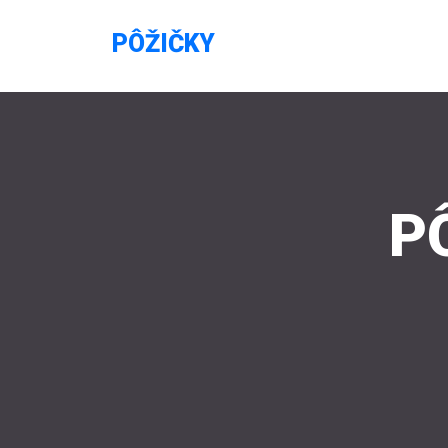
PÔŽIČKY
P