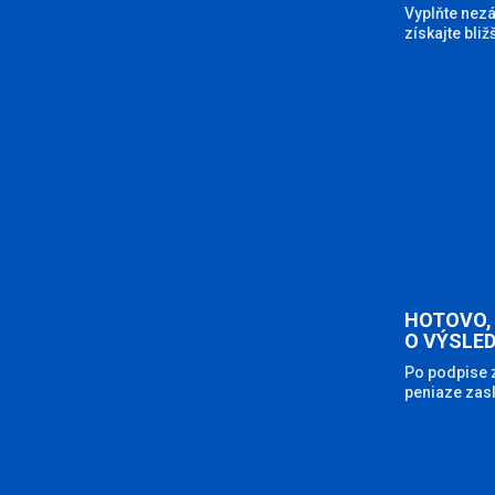
Vyplňte nezá
získajte bli
HOTOVO,
O VÝSLE
Po podpise
peniaze zasl