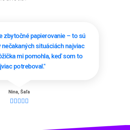
e zbytočné papierovanie – to sú
 v nečakaných situáciách najviac
pôžička mi pomohla, keď som to
jviac potreboval."
Nina
,
Šaľa




