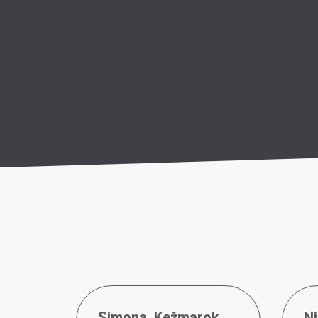
Simona
,
Kežmarok
N