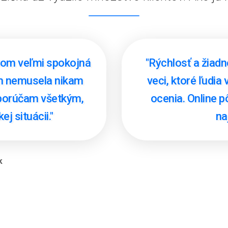
Som veľmi spokojná
"Rýchlosť a žiadn
om nemusela nikam
veci, ktoré ľudia
odporúčam všetkým,
ocenia. Online 
j situácii."
na
k