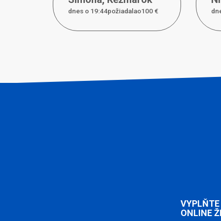
dnes o 19:44požiadal
a
o
100 €
dne
VYPLŇTE
ONLINE Ž