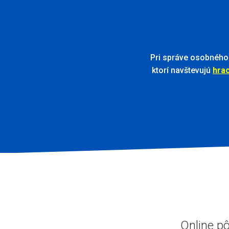
Pri správe osobného 
ktorí navštevujú
hra
Online pô