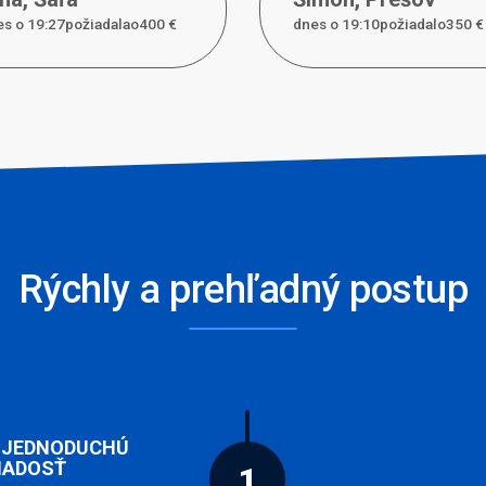
s o 19:27požiadal
a
o
400 €
dnes o 19:10požiadal
o
350 €
Rýchly a prehľadný postup
 JEDNODUCHÚ
IADOSŤ
1