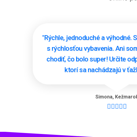
"Rýchle, jednoduché a výhodné. 
s rýchlosťou vybavenia. Ani s
chodiť, čo bolo super! Určite 
ktorí sa nachádzajú v ťažke
Simona
,
Kežmaro




