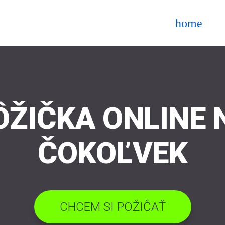
home
ÔŽIČKA ONLINE 
ČOKOĽVEK
CHCEM SI POŽIČAŤ