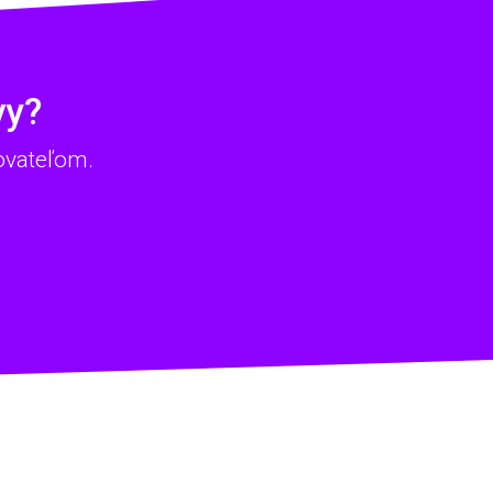
vy?
ovateľom.