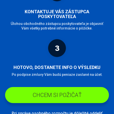
KONTAKTUJE VÁS ZÁSTUPCA
POSKYTOVATEĽA
Úlohou obchodného zástupcu poskytovateľa je objasniť
Vám všetky potrebné informácie o pôžičke.
3
HOTOVO, DOSTANETE INFO O VÝSLEDKU
Po podpise zmluvy Vám budú peniaze zaslané na účet.
CHCEM SI POŽIČAŤ
Pri správe osobného rozpočtu je dôležité oddeliť