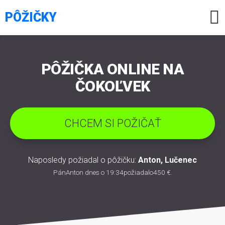

PÔŽIČKY
PÔŽIČKA ONLINE NA
ČOKOĽVEK
CHCEM SI POŽIČAŤ
Naposledy požiadal o pôžičku:
Anton
,
Lučenec
Pán
Anton
dnes o 19:34požiadal
o
450 €
.