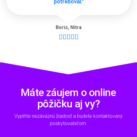
potreboval."
Boris
,
Nitra





Máte záujem o online
pôžičku aj vy?
Vyplňte nezáväznú žiadosť a budete kontaktovaný
poskytovateľom.