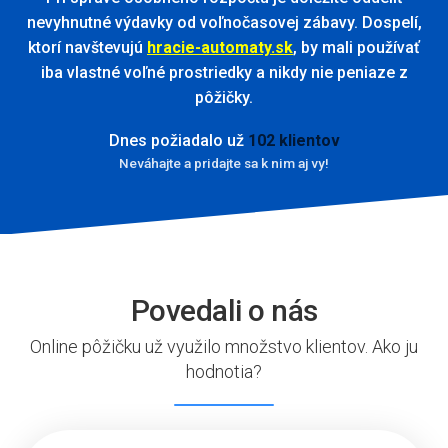
nevyhnutné výdavky od voľnočasovej zábavy. Dospelí,
ktorí navštevujú
hracie-automaty.sk
, by mali používať
iba vlastné voľné prostriedky a nikdy nie peniaze z
pôžičky.
Dnes požiadalo už
102 klientov
Neváhajte a pridajte sa k nim aj vy!
Povedali o nás
Online pôžičku už využilo množstvo klientov. Ako ju
hodnotia?