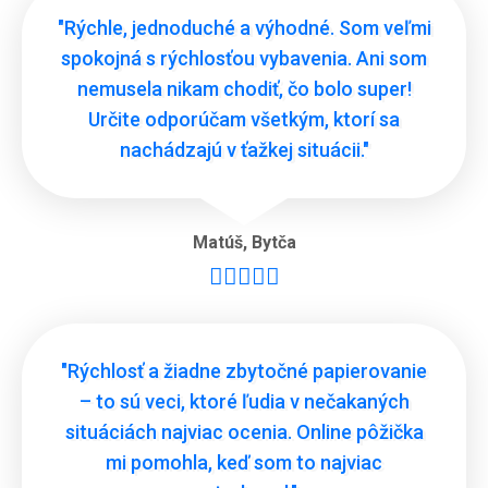
"Rýchle, jednoduché a výhodné. Som veľmi
spokojná s rýchlosťou vybavenia. Ani som
nemusela nikam chodiť, čo bolo super!
Určite odporúčam všetkým, ktorí sa
nachádzajú v ťažkej situácii."
Matúš
,
Bytča





"Rýchlosť a žiadne zbytočné papierovanie
– to sú veci, ktoré ľudia v nečakaných
situáciách najviac ocenia. Online pôžička
mi pomohla, keď som to najviac