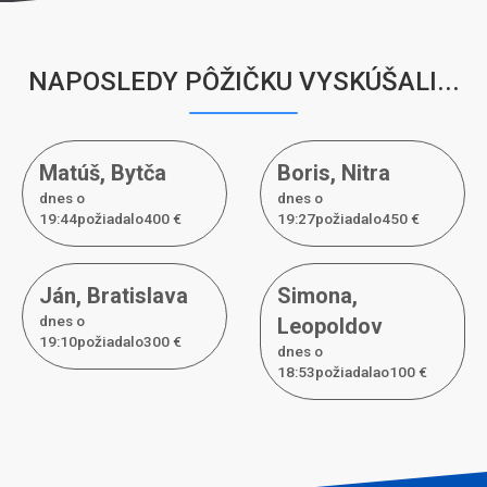
NAPOSLEDY PÔŽIČKU VYSKÚŠALI...
Matúš
,
Bytča
Boris
,
Nitra
dnes o
dnes o
19:44požiadal
o
400 €
19:27požiadal
o
450 €
Ján
,
Bratislava
Simona
,
dnes o
Leopoldov
19:10požiadal
o
300 €
dnes o
18:53požiadal
a
o
100 €