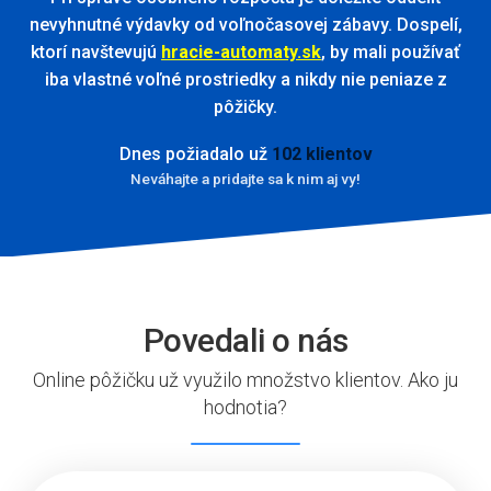
nevyhnutné výdavky od voľnočasovej zábavy. Dospelí,
ktorí navštevujú
hracie-automaty.sk
, by mali používať
iba vlastné voľné prostriedky a nikdy nie peniaze z
pôžičky.
Dnes požiadalo už
102 klientov
Neváhajte a pridajte sa k nim aj vy!
Povedali o nás
Online pôžičku už využilo množstvo klientov. Ako ju
hodnotia?