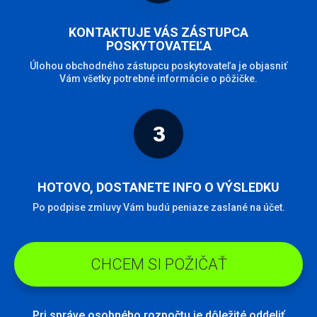
KONTAKTUJE VÁS ZÁSTUPCA
POSKYTOVATEĽA
Úlohou obchodného zástupcu poskytovateľa je objasniť
Vám všetky potrebné informácie o pôžičke.
3
HOTOVO, DOSTANETE INFO O VÝSLEDKU
Po podpise zmluvy Vám budú peniaze zaslané na účet.
CHCEM SI POŽIČAŤ
Pri správe osobného rozpočtu je dôležité oddeliť