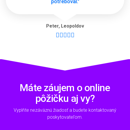
potreboval."
Peter
,
Leopoldov





Máte záujem o online
pôžičku aj vy?
Vyplňte nezáväznú žiadosť a budete kontaktovaný
poskytovateľom.