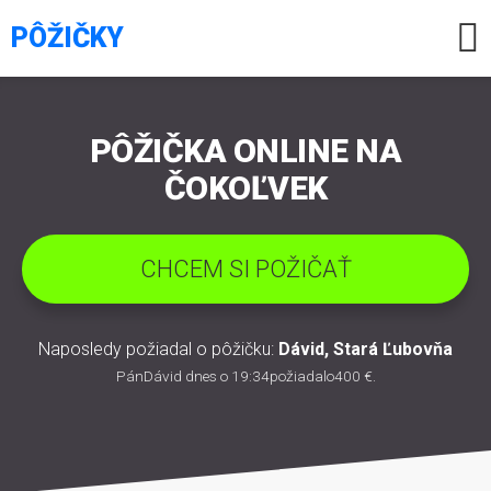

PÔŽIČKY
PÔŽIČKA ONLINE NA
ČOKOĽVEK
CHCEM SI POŽIČAŤ
Naposledy požiadal o pôžičku:
Dávid
,
Stará Ľubovňa
Pán
Dávid
dnes o 19:34požiadal
o
400 €
.