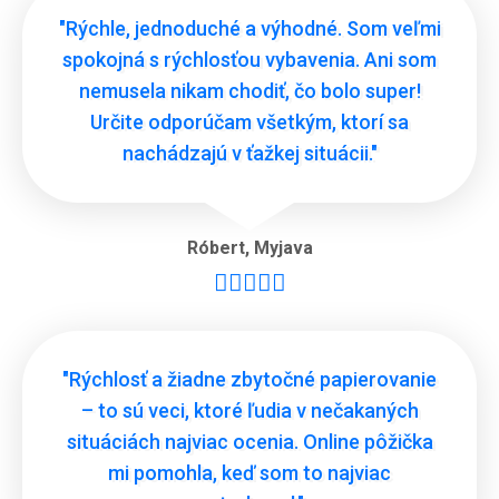
"Rýchle, jednoduché a výhodné. Som veľmi
spokojná s rýchlosťou vybavenia. Ani som
nemusela nikam chodiť, čo bolo super!
Určite odporúčam všetkým, ktorí sa
nachádzajú v ťažkej situácii."
Róbert
,
Myjava





"Rýchlosť a žiadne zbytočné papierovanie
– to sú veci, ktoré ľudia v nečakaných
situáciách najviac ocenia. Online pôžička
mi pomohla, keď som to najviac