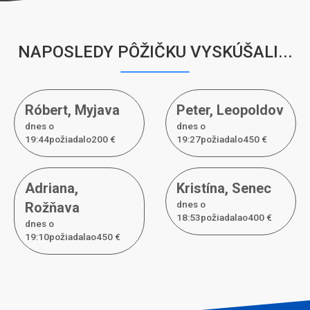
NAPOSLEDY PÔŽIČKU VYSKÚŠALI...
Róbert
,
Myjava
Peter
,
Leopoldov
dnes o
dnes o
19:44požiadal
o
200 €
19:27požiadal
o
450 €
Adriana
,
Kristína
,
Senec
dnes o
Rožňava
18:53požiadal
a
o
400 €
dnes o
19:10požiadal
a
o
450 €