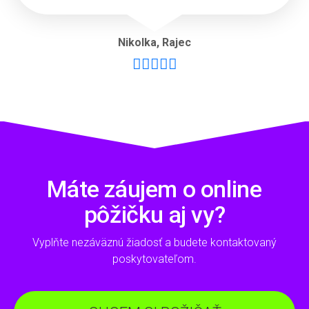
Nikolka
,
Rajec





Máte záujem o online
pôžičku aj vy?
Vyplňte nezáväznú žiadosť a budete kontaktovaný
poskytovateľom.