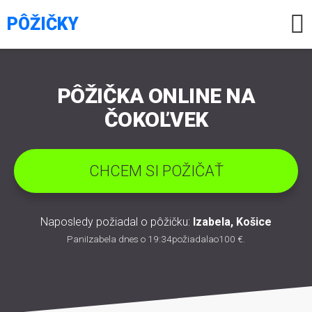

PÔŽIČKY
PÔŽIČKA ONLINE NA
ČOKOĽVEK
CHCEM SI POŽIČAŤ
Naposledy požiadal o pôžičku:
Izabela
,
Košice
Pani
Izabela
dnes o 19:34požiadal
a
o
100 €
.