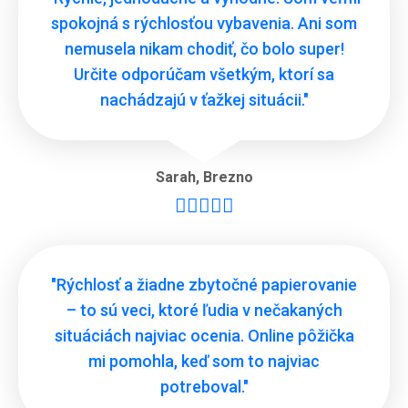
spokojná s rýchlosťou vybavenia. Ani som
nemusela nikam chodiť, čo bolo super!
Určite odporúčam všetkým, ktorí sa
nachádzajú v ťažkej situácii."
Sarah
,
Brezno





"Rýchlosť a žiadne zbytočné papierovanie
– to sú veci, ktoré ľudia v nečakaných
situáciách najviac ocenia. Online pôžička
mi pomohla, keď som to najviac
potreboval."