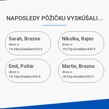
NAPOSLEDY PÔŽIČKU VYSKÚŠALI...
Sarah
,
Brezno
Nikolka
,
Rajec
dnes o
dnes o
19:44požiadal
a
o
350 €
19:27požiadal
a
o
450 €
Emil
,
Poltár
Martin
,
Brezno
dnes o
dnes o
19:10požiadal
o
200 €
18:53požiadal
o
450 €