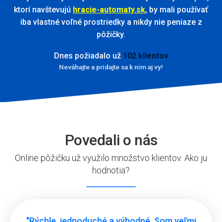
ktorí navštevujú
hracie-automaty.sk
, by mali používať
iba vlastné voľné prostriedky a nikdy nie peniaze z
pôžičky.
Dnes požiadalo už
102 klientov
Neváhajte a pridajte sa k nim aj vy!
Povedali o nás
Online pôžičku už využilo množstvo klientov. Ako ju
hodnotia?
"Rýchle, jednoduché a výhodné. Som veľmi