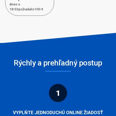
dnes o
18:53požiadal
o
100 €
Rýchly a prehľadný postup
1
VYPLŇTE JEDNODUCHÚ ONLINE ŽIADOSŤ