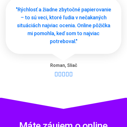
"Rýchlosť a žiadne zbytočné papierovanie
– to sú veci, ktoré ľudia v nečakaných
situáciách najviac ocenia. Online pôžička
mi pomohla, keď som to najviac
potreboval."
Roman
,
Sliač





Máte záujem o online