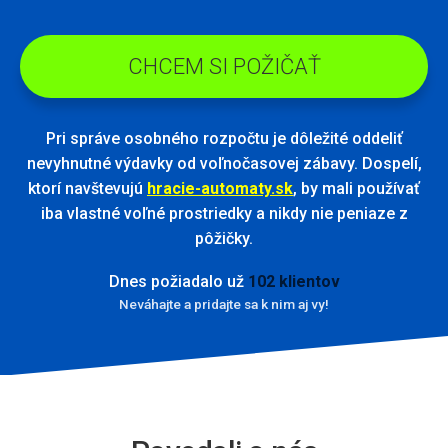
CHCEM SI POŽIČAŤ
Pri správe osobného rozpočtu je dôležité oddeliť
nevyhnutné výdavky od voľnočasovej zábavy. Dospelí,
ktorí navštevujú
hracie-automaty.sk
, by mali používať
iba vlastné voľné prostriedky a nikdy nie peniaze z
pôžičky.
Dnes požiadalo už
102 klientov
Neváhajte a pridajte sa k nim aj vy!