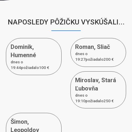
NAPOSLEDY PÔŽIČKU VYSKÚŠALI...
Dominik
,
Roman
,
Sliač
dnes o
Humenné
19:27požiadal
o
200 €
dnes o
19:44požiadal
o
100 €
Miroslav
,
Stará
Ľubovňa
dnes o
19:10požiadal
o
250 €
Šimon
,
Leopoldov