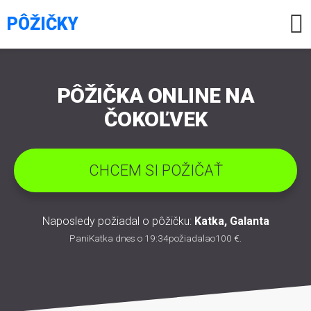

PÔŽIČKY
PÔŽIČKA ONLINE NA
ČOKOĽVEK
CHCEM SI POŽIČAŤ
Naposledy požiadal o pôžičku:
Katka
,
Galanta
Pani
Katka
dnes o 19:34požiadal
a
o
100 €
.