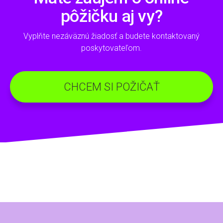
pôžičku aj vy?
Vyplňte nezáväznú žiadosť a budete kontaktovaný
poskytovateľom.
CHCEM SI POŽIČAŤ