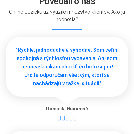
Povedali o nás
Online pôžičku už využilo množstvo klientov. Ako ju
hodnotia?
"Rýchle, jednoduché a výhodné. Som veľmi
spokojná s rýchlosťou vybavenia. Ani som
nemusela nikam chodiť, čo bolo super!
Určite odporúčam všetkým, ktorí sa
nachádzajú v ťažkej situácii."
Dominik
,
Humenné




