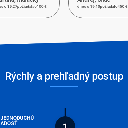
s o 19:27požiadal
a
o
100 €
dnes o 19:10požiadal
o
450 €
Rýchly a prehľadný postup
 JEDNODUCHÚ
IADOSŤ
1