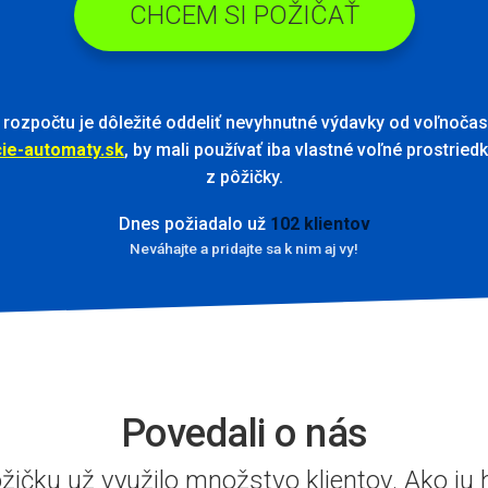
CHCEM SI POŽIČAŤ
rozpočtu je dôležité oddeliť nevyhnutné výdavky od voľnočas
cie-automaty.sk
, by mali používať iba vlastné voľné prostried
z pôžičky.
Dnes požiadalo už
102 klientov
Neváhajte a pridajte sa k nim aj vy!
Povedali o nás
žičku už využilo množstvo klientov. Ako ju