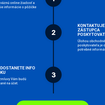
väznú online žiadosť a
žšie informácie o pôžičke
KONTAKTUJE
ZÁSTUPCA
2
POSKYTOVAT
Úlohou obchodné
poskytovateľa je 
potrebné informác
 DOSTANETE INFO
DKU
3
 zmluvy Vám budú
ané na účet.