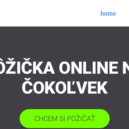
home
ÔŽIČKA ONLINE 
ČOKOĽVEK
CHCEM SI POŽIČAŤ