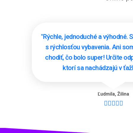
"Rýchle, jednoduché a výhodné. 
s rýchlosťou vybavenia. Ani s
chodiť, čo bolo super! Určite 
ktorí sa nachádzajú v ťažke
Ľudmila
,
Žilina




