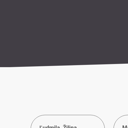
Ľudmila
,
Žilina
Ma