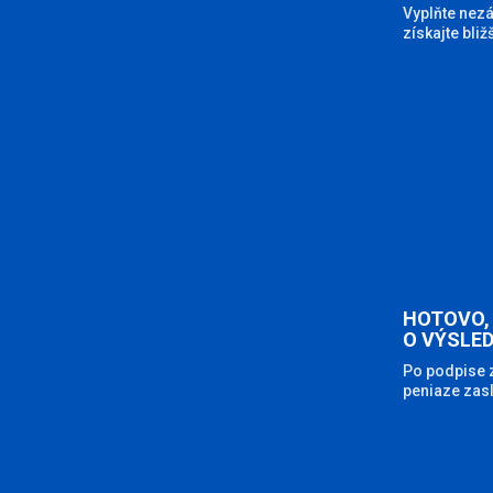
Vyplňte nezá
získajte bli
HOTOVO,
O VÝSLE
Po podpise
peniaze zasl