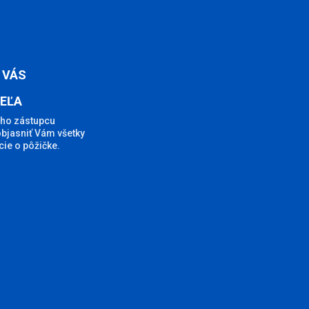
 VÁS
EĽA
ho zástupcu
objasniť Vám všetky
ie o pôžičke.