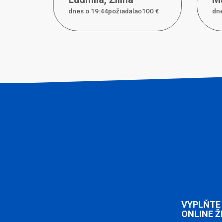
dnes o 19:44požiadal
a
o
100 €
dne
VYPLŇTE
ONLINE Ž