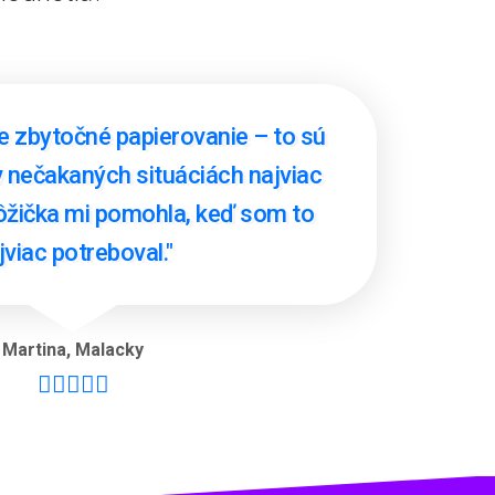
e zbytočné papierovanie – to sú
 v nečakaných situáciách najviac
pôžička mi pomohla, keď som to
jviac potreboval."
Martina
,
Malacky




