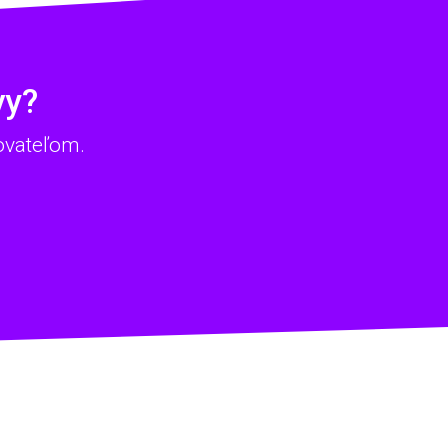
vy?
ovateľom.