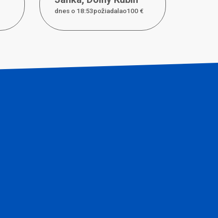
dnes o 18:53požiadal
a
o
100 €