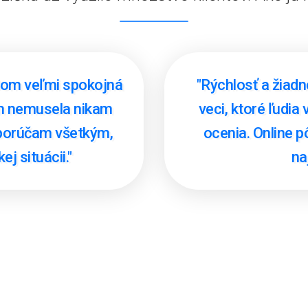
Som veľmi spokojná
"Rýchlosť a žiadn
om nemusela nikam
veci, ktoré ľudia
odporúčam všetkým,
ocenia. Online 
j situácii."
na