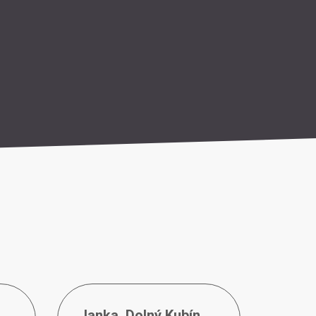
Janka
,
Dolný Kubín